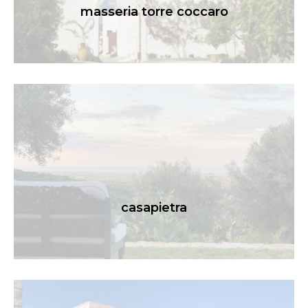
masseria torre coccaro
casapietra