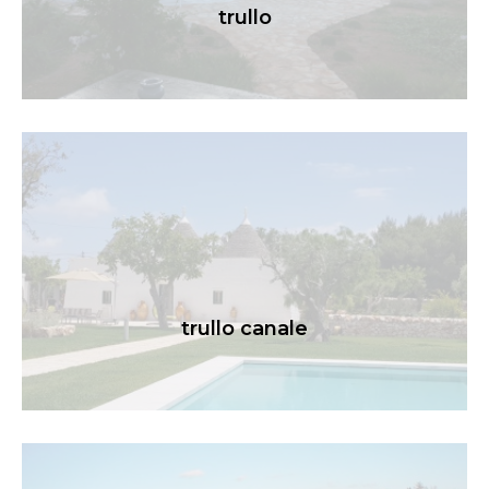
trullo
trullo canale