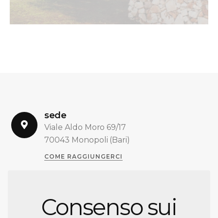
sede
Viale Aldo Moro 69/17
70043 Monopoli (Bari)
COME RAGGIUNGERCI
arch. Giovanni Musa
+39 347 4070418
Consenso sui
giovannimusa@libero.it