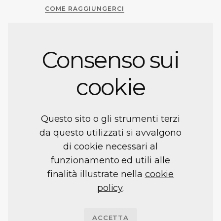
COME RAGGIUNGERCI
arch. Giovanni Musa
+39 347 4070418
Consenso sui
giovannimusa@libero.it
cookie
arch. Antonietta Simone
+39 347 6106038
simone.musa@libero.it
Questo sito o gli strumenti terzi
da questo utilizzati si avvalgono
di cookie necessari al
funzionamento ed utili alle
Facebook
Instagram
Linkedin
YouTube
finalità illustrate nella
cookie
policy
.
profile
profile
profile
profile
ACCETTA