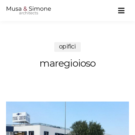
MENU
opifici
maregioioso